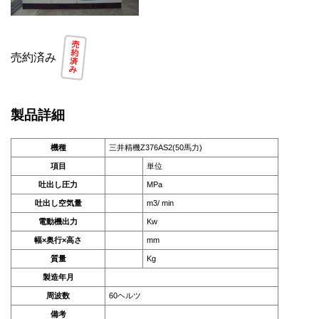
売約済み
製品詳細
機種
三井精機Z376AS2(50馬力)
項目
単位
吐出し圧力
MPa
吐出し空気量
m3/ min
電動機出力
Kw
幅×奥行×高さ
mm
質量
Kg
製造年月
周波数
60ヘルツ
備考